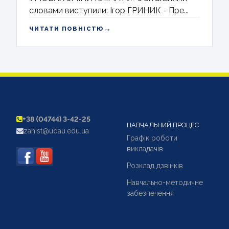
словами виступили: Ігор ГРИНИК - Пре...
→
ЧИТАТИ ПОВНІСТЮ
+38 (04744) 3-42-25
НАВЧАЛЬНИЙ ПРОЦЕС
zahist@udau.edu.ua
Графік роботи
викладачів
Розклад дзвінків
Навчально-методичне
забезпечення