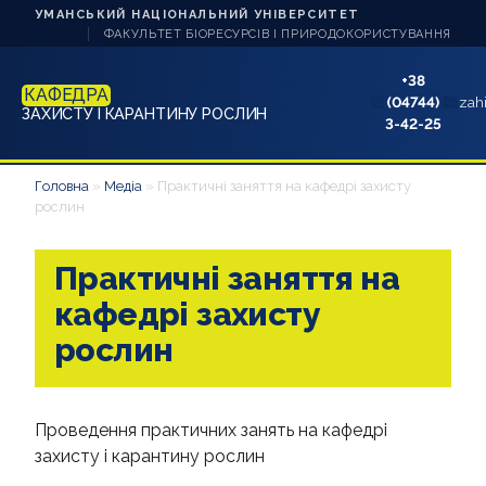
УМАНСЬКИЙ НАЦІОНАЛЬНИЙ УНІВЕРСИТЕТ
ФАКУЛЬТЕТ БІОРЕСУРСІВ І ПРИРОДОКОРИСТУВАННЯ
+38
КАФЕДРА
(04744)
zah
ЗАХИСТУ І КАРАНТИНУ РОСЛИН
3-42-25
НОВИНИ
Головна
»
Медіа
»
Практичні заняття на кафедрі захисту
рослин
ПРО КАФЕДРУ
Практичні заняття на
АСПІРАНТУ
кафедрі захисту
СТУДЕНТУ
рослин
АБІТУРІЄНТУ
Проведення практичних занять на кафедрі
НАВЧАННЯ
захисту і карантину рослин
НАУКА ТА ІННОВАЦІЇ