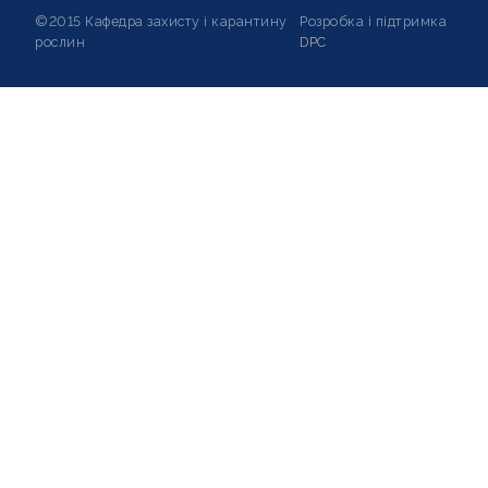
©2015 Кафедра захисту і карантину
Розробка і підтримка
рослин
DPC